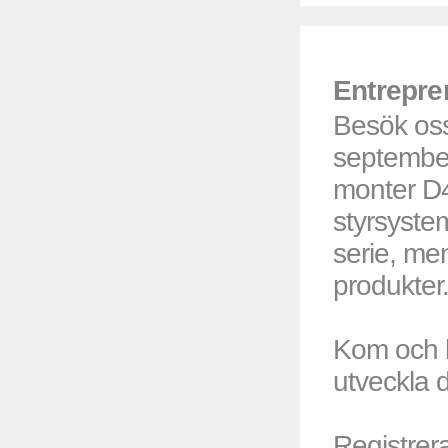
Entrepr
Besök os
september
monter D4
styrsyste
serie, m
produkter
Kom och b
utveckla d
Registrera