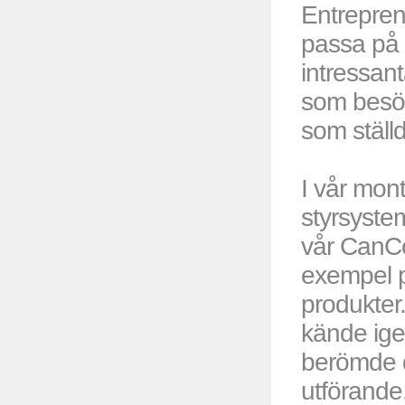
Entrepren
passa på 
intressan
som besö
som ställd
I vår mon
styrsyste
vår CanC
exempel 
produkter
kände ige
berömde d
utförande