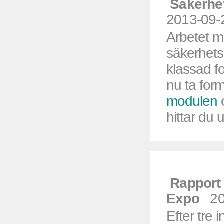
Säkerhe
2013-09-
Arbetet m
säkerhet
klassad fo
nu ta for
modulen
o
hittar du 
Rapport 
Expo
20
Efter tre 