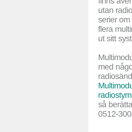
finns även
utan radi
serier om 
flera mult
ut sitt sys
Multimodu
med någo
radiosän
Multimodu
radiostyrn
så berätta
0512-300