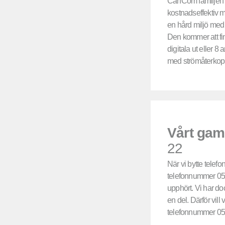
CanCom familjen 
kostnadseffektiv 
en hård miljö med 
Den kommer att fin
digitala ut eller
med strömåterkop
Vårt gam
22
När vi bytte telefo
telefonnummer 051
upphört. Vi har do
en del. Därför vill
telefonnummer 05