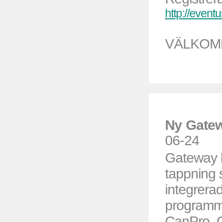
http://even
VÄLKOM
Ny Gatew
06-24
Gateway 
tappning 
integrerad
programm
CanPro. 