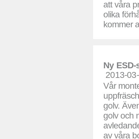
att våra p
olika för
kommer a
Ny ESD-s
2013-03
Vår monte
uppfräsch
golv. Även
golv och 
avledande
av våra bo