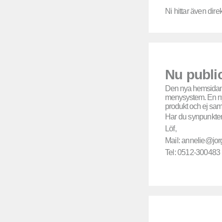
Ni hittar även dir
Nu publi
Den nya hemsidan ha
menysystem. En nyh
produkt och ej sa
Har du synpunkter 
Löf,
Mail: annelie@jor
Tel: 0512-300483