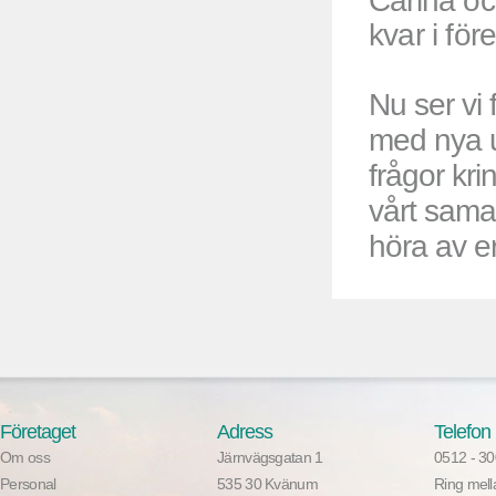
Carina oc
kvar i för
Nu ser vi 
med nya u
frågor kri
vårt samar
höra av er
Företaget
Adress
Telefon
Om oss
Järnvägsgatan 1
0512 - 3
Personal
535 30 Kvänum
Ring mell