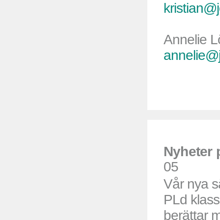
kristian@
Annelie L
annelie@j
Nyheter
05
Vår nya 
PLd klassa
berättar 