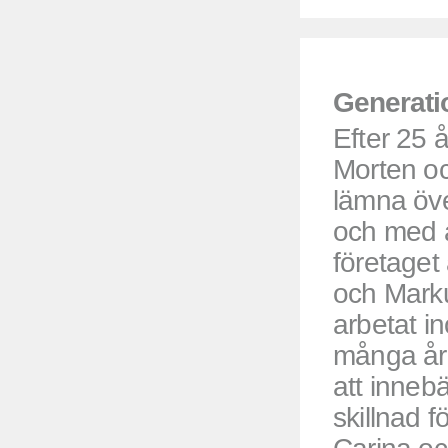
Generati
Efter 25 å
Morten oc
lämna öv
och med å
företaget
och Mark
arbetat i
många år
att inneb
skillnad 