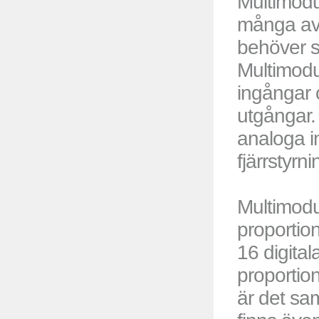
Multimodu
många av
behöver st
Multimodu
ingångar 
utgångar.
analoga i
fjärrstyrn
Multimodu
proportio
16 digita
proportion
är det s