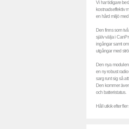
Vi har tidigare ber
kostnadseffektiv 
en hård miljö med 
Den finns som två 
själv välja i CanPr
ingångar samt om d
utgångar med str
Den nya modulen 
en ny robust radi
sarg runt sig så a
Den kommer även at
och batteristatus.
Håll utkik efter f