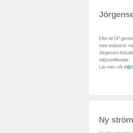
Jörgensen
Efter att SP genom
med endast en min
Jörgensen Industrie
miljöcertifierade.
Läs mer i vår
miljö
Ny strö