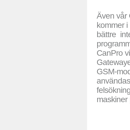
Även vår
kommer i 
bättre int
programm
CanPro v
Gatewaye
GSM-mode
användas 
felsöknin
maskiner 