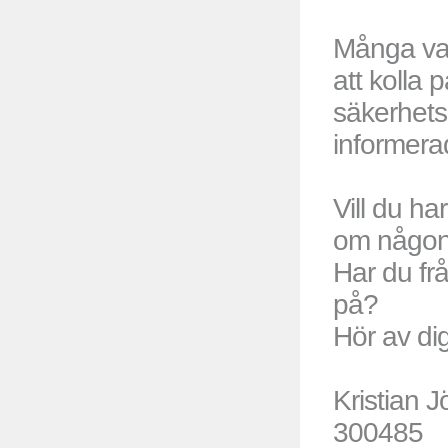
Många var
att kolla 
säkerhets
informer
Vill du ha
om någon
Har du frå
på?
Hör av dig
Kristian 
300485