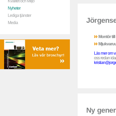
Kvalitet och Miljö
Nyheter
Lediga tjänster
Jörgens
Media
Montör till
Mjukvaruu
Läs mer om vå
oss redan ida
kristian@jorg
Ny gene