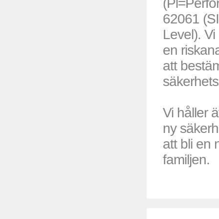
(Pl=Perfor
62061 (SI
Level). Vi
en riskana
att bestä
säkerhets
Vi håller 
ny säker
att bli e
familjen.