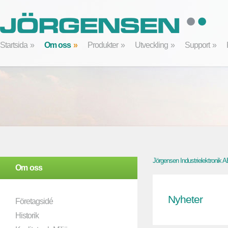
Startsida
Om oss
Produkter
Utveckling
Support
Jörgensen Industrielektronik 
Om oss
Nyheter
Företagsidé
Historik