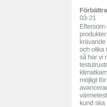
Förbättr
03-21
Eftersom
produkter v
krävande 
och olika 
så har vi 
testutrus
klimatka
möjligt för
avancerad
värmetest
kund ska 