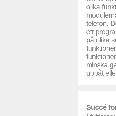
olika fun
modulerna
telefon. 
ett progr
på olika s
funktioner
funktione
minska ge
uppåt elle
Succé för