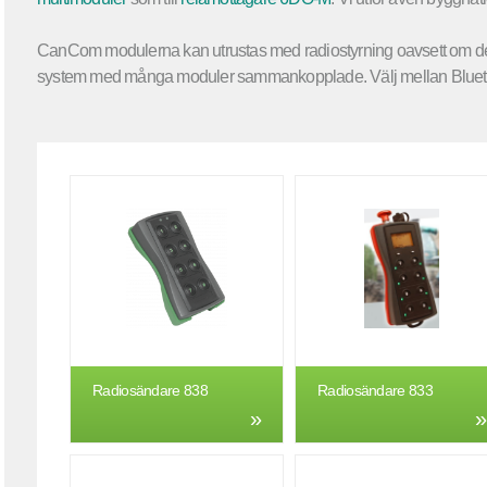
CanCom modulerna kan utrustas med radiostyrning oavsett om det 
system med många moduler sammankopplade. Välj mellan Blueto
Radiosändare 838
Radiosändare 833