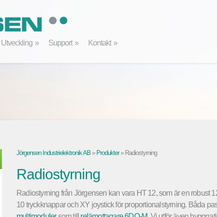
Utveckling
Support
Kontakt
Jörgensen Industrielektronik AB
»
Produkter
»
Radiostyrning
Radiostyrning
Radiostyrning från Jörgensen kan vara HT 12, som är en robust 1
10 tryckknappar och XY joystick för proportionalstyrning. Båda pa
multimoduler
som till
relämottagare 6DO-M
. Vi utför även byggna