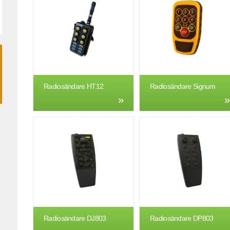
Radiosändare HT12
Radiosändare Signum
Radiosändare DJ803
Radiosändare DP803