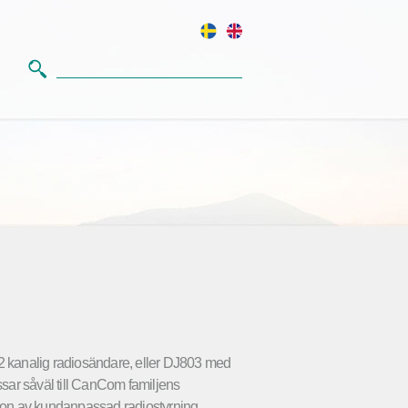
2 kanalig radiosändare, eller DJ803 med
ssar såväl till CanCom familjens
tion av kundanpassad radiostyrning.