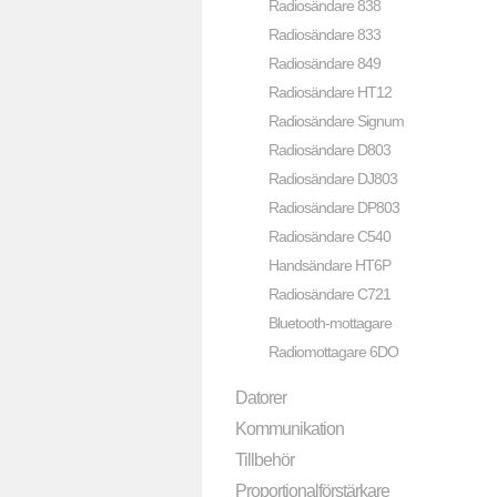
Radiosändare 838
Radiosändare 833
Radiosändare 849
Radiosändare HT12
Radiosändare Signum
Radiosändare D803
Radiosändare DJ803
Radiosändare DP803
Radiosändare C540
Handsändare HT6P
Radiosändare C721
Bluetooth-mottagare
Radiomottagare 6DO
Datorer
Kommunikation
Tillbehör
Proportionalförstärkare