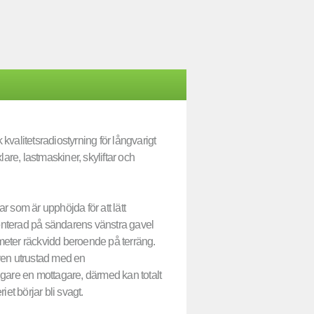
valitetsradiostyrning för långvarigt
xlare, lastmaskiner, skyliftar och
 som är upphöjda för att lätt
onterad på sändarens vänstra gavel
 meter räckvidd beroende på terräng.
ven utrustad med en
gare en mottagare, därmed kan totalt
et börjar bli svagt.