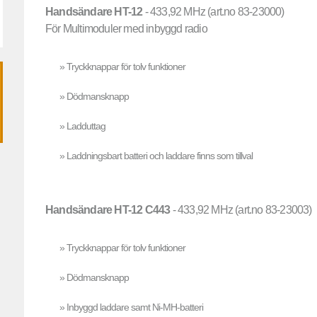
Handsändare HT-12
- 433,92 MHz (art.no 83-23000)
För Multimoduler med inbyggd radio
» Tryckknappar för tolv funktioner
» Dödmansknapp
» Ladduttag
» Laddningsbart batteri och laddare finns som tillval
Handsändare HT-12 C443
- 433,92 MHz (art.no 83-23003)
» Tryckknappar för tolv funktioner
» Dödmansknapp
» Inbyggd laddare samt Ni-MH-batteri