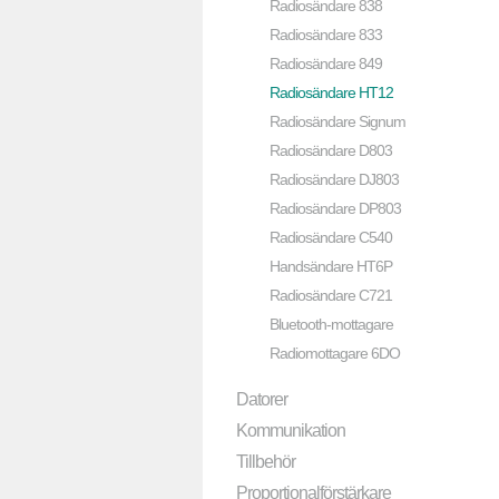
Radiosändare 838
Radiosändare 833
Radiosändare 849
Radiosändare HT12
Radiosändare Signum
Radiosändare D803
Radiosändare DJ803
Radiosändare DP803
Radiosändare C540
Handsändare HT6P
Radiosändare C721
Bluetooth-mottagare
Radiomottagare 6DO
Datorer
Kommunikation
Tillbehör
Proportionalförstärkare