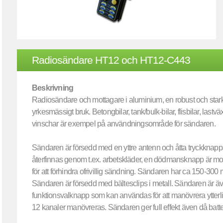
Radiosändare HT12 och HT12-C443
Beskrivning
Radiosändare och mottagare i aluminium, en robust och stark k
yrkesmässigt bruk. Betongbilar, tank/bulk-bilar, flisbilar, lastvä
vinschar är exempel på användningsområde för sändaren.
Sändaren är försedd med en yttre antenn och åtta tryckknappar
återfinnas genom t.ex. arbetskläder, en dödmansknapp är m
för att förhindra ofrivillig sändning. Sändaren har ca 150-300
Sändaren är försedd med bältesclips i metall. Sändaren är ä
funktionsvalknapp som kan användas för att manövrera ytterli
12 kanaler manövreras. Sändaren ger full effekt även då batteri